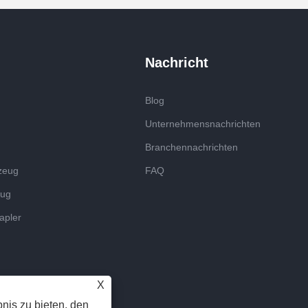
Nachricht
Blog
Unternehmensnachrichten
Branchennachrichten
zeug
FAQ
zug
apler
X
nis zu bieten, den