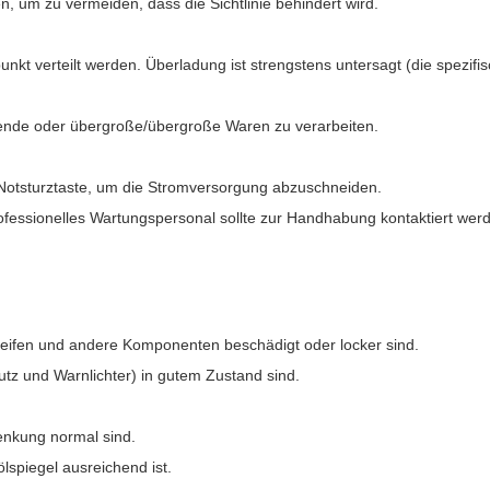
n, um zu vermeiden, dass die Sichtlinie behindert wird.
nkt verteilt werden. Überladung ist strengstens untersagt (die spezifi
tzende oder übergroße/übergroße Waren zu verarbeiten.
e Notsturztaste, um die Stromversorgung abzuschneiden.
fessionelles Wartungspersonal sollte zur Handhabung kontaktiert wer
Reifen und andere Komponenten beschädigt oder locker sind.
utz und Warnlichter) in gutem Zustand sind.
enkung normal sind.
ölspiegel ausreichend ist.