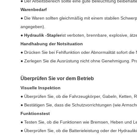
● Der Arbeitsbereich sollte eine gute Beleuchtung beibehalte
Warenbedarf
● Die Waren sollten gleichmäßig mit einem stabilen Schwerpu
angegeben).
●
Hydraulik -Stapler
ist verboten, brennbare, explosive, ä
Handhabung der Notsituation
● Drücken Sie bei Fehlfunktion oder Abnormalität sofort di
● Zerlegen Sie die Ausrüstung nicht ohne Genehmigung. Pro
Überprüfen Sie vor dem Betrieb
Visuelle Inspektion
● Überprüfen Sie, ob die Fahrzeugkörper, Gabeln, Ketten, 
● Bestätigen Sie, dass die Schutzvorrichtungen (wie Armsch
Funktionstest
● Testen Sie, ob die Funktionen wie Bremsen, Heben und L
● Überprüfen Sie, ob die Batterieleistung oder der Hydraulik