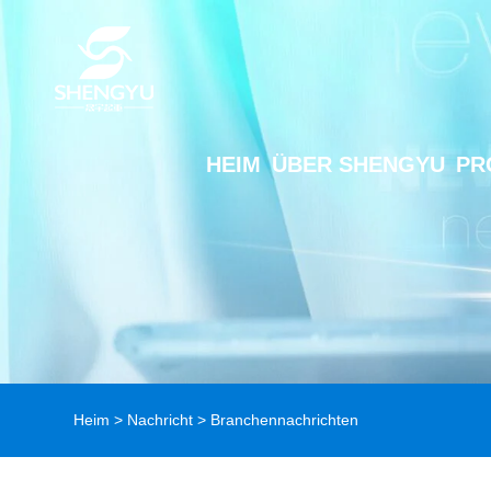
HEIM
ÜBER SHENGYU
PR
Heim
>
Nachricht
>
Branchennachrichten