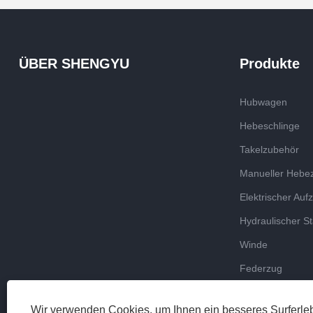
ÜBER SHENGYU
Produkte
Hubwagen
Hebeschlinge
Takelzubehör
Manueller Hebe
Elektrischer Auf
Hydraulischer St
Winde
Federzug
Wir verwenden Cookies, um Ihnen ein besseres Surferleb