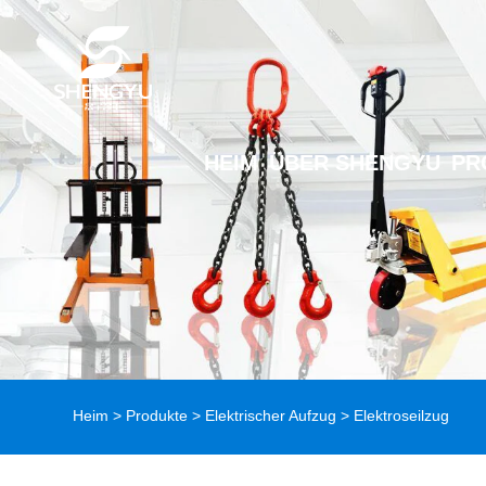
HEIM
ÜBER SHENGYU
PR
Heim
>
Produkte
>
Elektrischer Aufzug
> Elektroseilzug