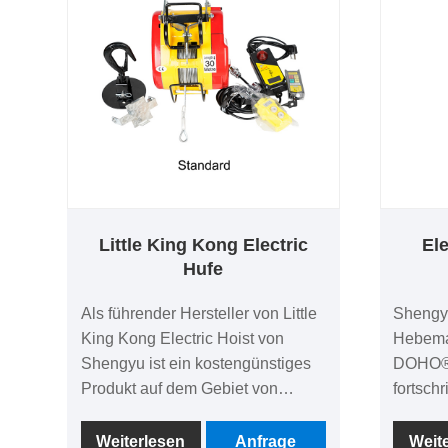
Little King Kong Electric
Ele
Hufe
Als führender Hersteller von Little
Shengyu
King Kong Electric Hoist von
Hebema
Shengyu ist ein kostengünstiges
DOHO® E
Produkt auf dem Gebiet von
fortschr
Electric Hufe von Drahtseilen.
integri
Industr
Weiterlesen
Anfrage
Weit