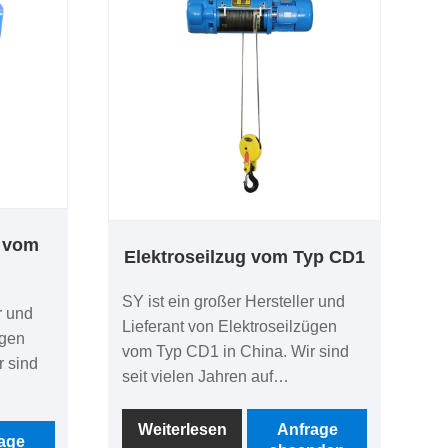
g vom
Elektroseilzug vom Typ CD1
SY ist ein großer Hersteller und
r und
Lieferant von Elektroseilzügen
ügen
vom Typ CD1 in China. Wir sind
 sind
seit vielen Jahren auf
Hebemaschinen spezialisiert. Als
rt. Als
Fabrik bieten wir Preisvorteile,
Weiterlesen
Anfrage
ile,
age