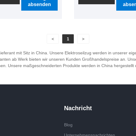
absenden
abse
len, Lagerhäuser und
OEM- und ODM-Fähigkeite
k und andere Bereiche
strenges Qualitätskontroll
ndet werden kann.
und einen guten Kundendi
bringen uns so viele Kund
der ganzen Welt. Wir freue
<
1
>
darauf, Ihr langfristiger Par
China zu werden.
 Lieferant mit Sitz in China. Unsere Elektroseilzug werden in unserer e
ieferanten ab Werk bieten wir unseren Kunden Großhandelspreise an. Un
. Unsere maßgeschneiderten Produkte werden in China hergestellt und
Nachricht
Blog
Unternehmensnachrichten