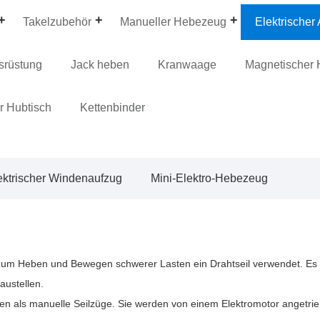
Takelzubehör
Manueller Hebezeug
Elektrischer
srüstung
Jack heben
Kranwaage
Magnetischer 
r Hubtisch
Kettenbinder
ektrischer Windenaufzug
Mini-Elektro-Hebezeug
der zum Heben und Bewegen schwerer Lasten ein Drahtseil verwendet. Es 
austellen.
nen als manuelle Seilzüge. Sie werden von einem Elektromotor angetrieb