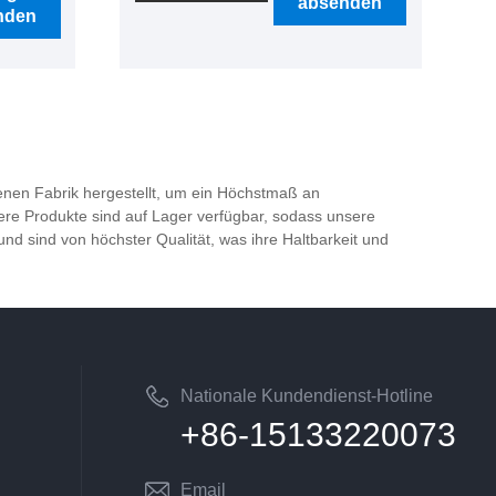
absenden
OEM- und ODM-Fähigkeiten, ein
nden
n, ein
strenges Qualitätskontrollsystem
system
und einen guten Kundendienst
enst
bringen uns so viele Kunden auf
en auf
der ganzen Welt. Wir freuen uns
n uns
darauf, Ihr langfristiger Partner in
tner in
China zu werden.
igenen Fabrik hergestellt, um ein Höchstmaß an
sere Produkte sind auf Lager verfügbar, sodass unsere
 sind von höchster Qualität, was ihre Haltbarkeit und
Nationale Kundendienst-Hotline
+86-15133220073
Email