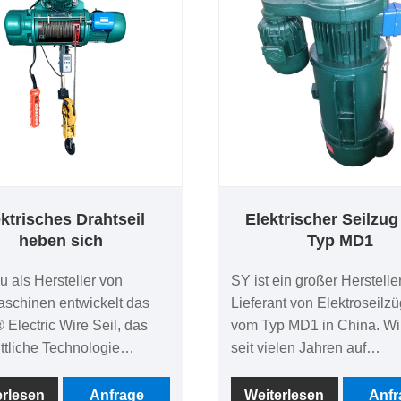
ktrisches Drahtseil
Elektrischer Seilzu
heben sich
Typ MD1
 als Hersteller von
SY ist ein großer Herstelle
schinen entwickelt das
Lieferant von Elektroseilz
lectric Wire Seil, das
vom Typ MD1 in China. Wir
ittliche Technologie
seit vielen Jahren auf
ert und auf verschiedene
Hebemaschinen spezialisie
ieanlagen, Hafenterminals,
Fabrik bieten wir Preisvorte
erlesen
Anfrage
Weiterlesen
Anfr